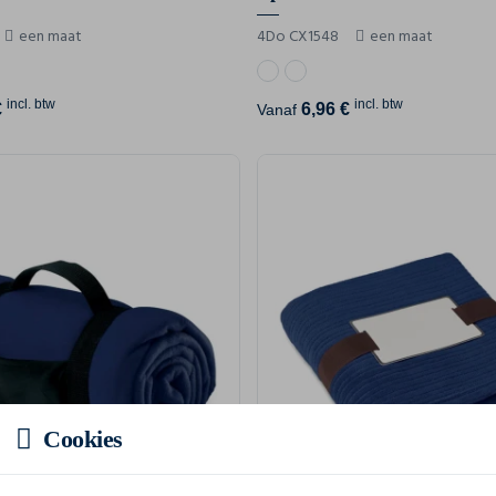
een maat
4Do CX1548
een maat
incl. btw
incl. btw
€
6,96 €
Vanaf
Cookies