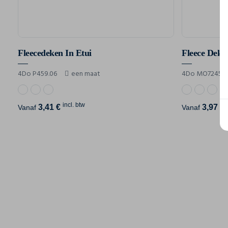
Fleecedeken In Etui
Fleece Deke
4Do P459.06
een maat
4Do MO7245
incl. btw
3,41 €
3,97 €
Vanaf
Vanaf