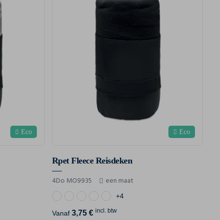
Eco
Eco
Rpet Fleece Reisdeken
4Do MO9935
een maat
+4
incl. btw
3,75 €
Vanaf