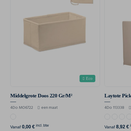
Eco
Middelgrote Doos 220 Gr/M²
Laytote Pic
4Do MO6722
een maat
4Do 113338
incl. btw
0,00 €
8,92 €
Vanaf
Vanaf