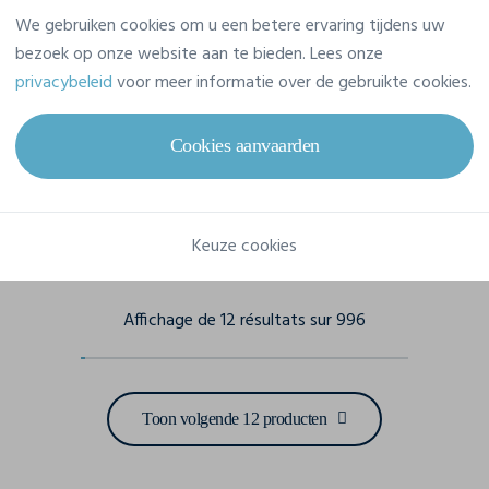
We gebruiken cookies om u een betere ervaring tijdens uw
bezoek op onze website aan te bieden. Lees onze
privacybeleid
voor meer informatie over de gebruikte cookies.
n
Fleece Deken 240 G/M2
Cookies aanvaarden
een maat
4Do MO7246
een maat
+4
incl. btw
incl. btw
8,74 €
Vanaf
Keuze cookies
Affichage de 12 résultats sur 996
Toon volgende 12 producten