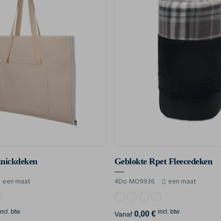
knickdeken
Geblokte Rpet Fleecedeken
een maat
4Do MO9936
een maat
incl. btw
incl. btw
0,00 €
Vanaf