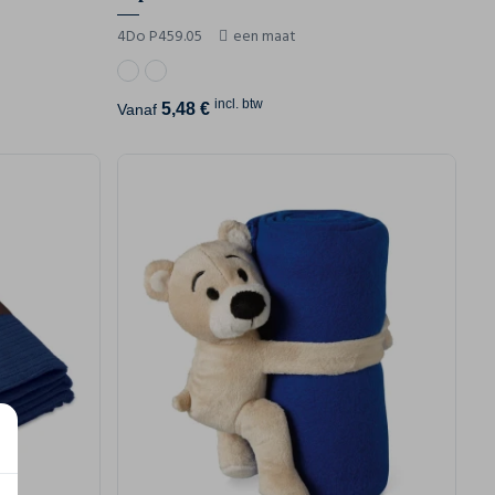
4Do P459.05
een maat
incl. btw
5,48 €
Vanaf