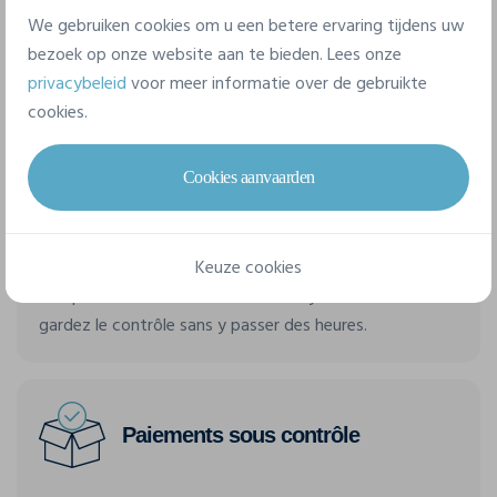
de personnalisation de chacun. Tout est centralisé et
We gebruiken cookies om u een betere ervaring tijdens uw
accessible en temps réel sur votre interface
bezoek op onze website aan te bieden. Lees onze
administrateur.
privacybeleid
voor meer informatie over de gebruikte
cookies.
Cookies aanvaarden
10 minutes, pas plus !
Keuze cookies
Configurez les prix, la date limite de collecte et laissez
chaque membre commander à son rythme. Vous
gardez le contrôle sans y passer des heures.
Paiements sous contrôle