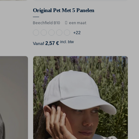
Original Pet Met 5 Panelen
Beechfield B10
een maat
+22
incl. btw
2,57 €
Vanaf