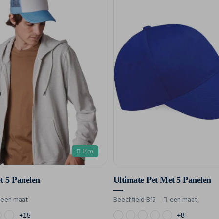
Eco
t 5 Panelen
Ultimate Pet Met 5 Panelen
een maat
Beechfield B15
een maat
+15
+8