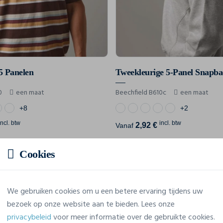
5 Panelen
Tweekleurige 5-Panel Snapba
0
een maat
Beechfield B610c
een maat
+8
+2
incl. btw
incl. btw
2,92 €
Vanaf
Cookies
Affichage de 12 résultats sur 190
We gebruiken cookies om u een betere ervaring tijdens uw
bezoek op onze website aan te bieden. Lees onze
Toon volgende 12 producten
privacybeleid
voor meer informatie over de gebruikte cookies.