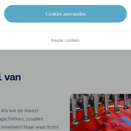
Cookies aanvaarden
Keuze cookies
 1 van
 Als we de meest
ngschikken, zouden
s innemen! Maar waar komt