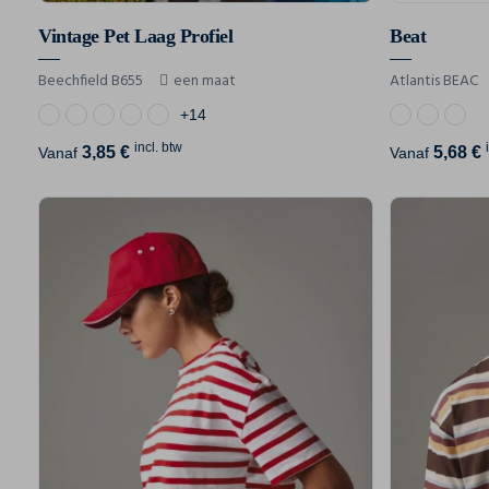
Vintage Pet Laag Profiel
Beat
Beechfield B655
een maat
Atlantis BEAC
+14
incl. btw
3,85 €
5,68 €
Vanaf
Vanaf