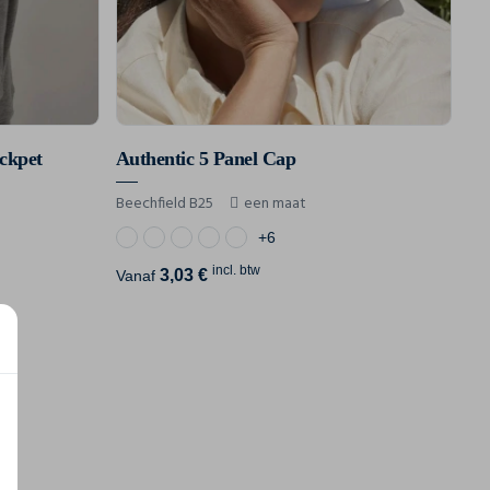
ckpet
Authentic 5 Panel Cap
Beechfield B25
een maat
+6
incl. btw
3,03 €
Vanaf