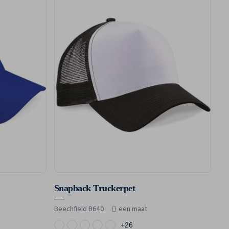
Snapback Truckerpet
Beechfield B640
een maat
+26