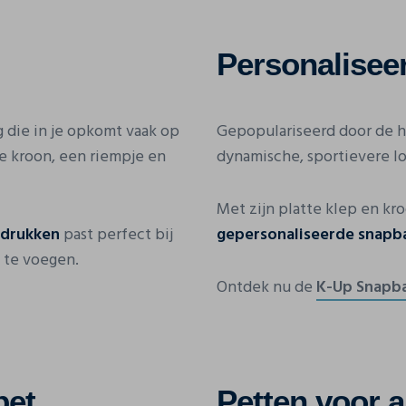
Personalisee
ng die in je opkomt vaak op
Gepopulariseerd door de h
e kroon, een riempje en
dynamische, sportievere lo
Met zijn platte klep en kro
edrukken
past perfect bij
gepersonaliseerde snapb
e te voegen.
Ontdek nu de
K-Up Snapb
pet
Petten voor al