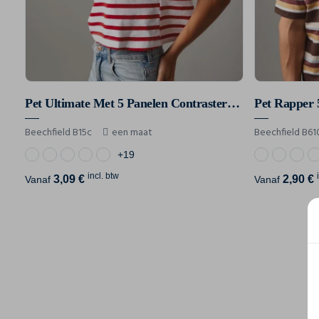
Pet Ultimate Met 5 Panelen Contrasterende Sandwich
Pet Rapper 
Beechfield B15c
een maat
Beechfield B61
+19
incl. btw
3,09 €
2,90 €
Vanaf
Vanaf