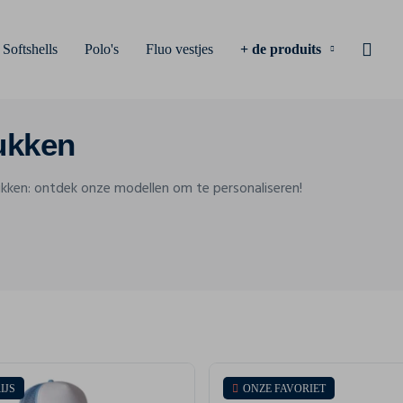
Softshells
Polo's
Fluo vestjes
+ de produits
rukken
ukken: ontdek onze modellen om te personaliseren!
IJS
ONZE FAVORIET