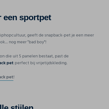
r een sportpet
iphopcultuur, geeft de snapback-pet je een meer
ok... nog meer "bad boy"!
on die uit 5 panelen bestaat, past de
ack pet
perfect bij vrijetijdskleding.
ack pet
!
le stijlen