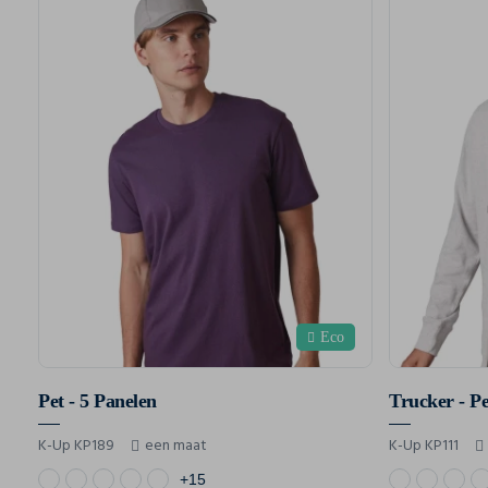
Eco
Pet - 5 Panelen
Trucker - Pe
K-Up KP189
een maat
K-Up KP111
+15