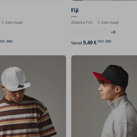
Fiji
een maat
Atlantis FIJC
een maat
+8
incl. btw
incl. btw
5,49 €
Vanaf