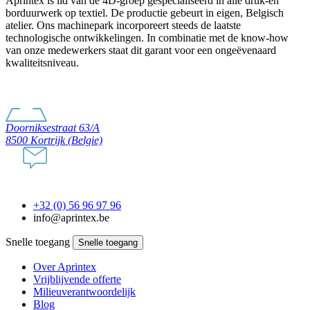
Aprintex is lid van de 4D-groep gespecialiseerd in alle druk-en
borduurwerk op textiel. De productie gebeurt in eigen, Belgisch
atelier. Ons machinepark incorporeert steeds de laatste
technologische ontwikkelingen. In combinatie met de know-how
van onze medewerkers staat dit garant voor een ongeëvenaard
kwaliteitsniveau.
Doorniksestraat 63/A
8500 Kortrijk (Belgie)
+32 (0) 56 96 97 96
info@aprintex.be
Snelle toegang
Snelle toegang
Over Aprintex
Vrijblijvende offerte
Milieuverantwoordelijk
Blog