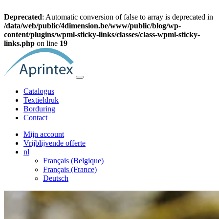
Deprecated
: Automatic conversion of false to array is deprecated in
/data/web/public/4dimension.be/www/public/blog/wp-
content/plugins/wpml-sticky-links/classes/class-wpml-sticky-
links.php
on line
19
Catalogus
Textieldruk
Borduring
Contact
Mijn account
Vrijblijvende offerte
nl
Français (Belgique)
Français (France)
Deutsch