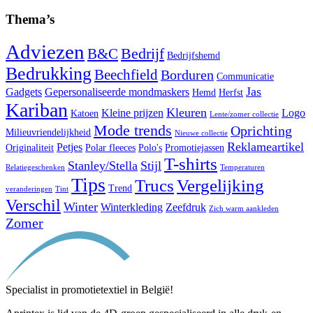
Thema’s
Adviezen
Bedrijf
B&C
Bedrijfshemd
Bedrukking
Beechfield
Borduren
Communicatie
Jas
Gadgets
Gepersonaliseerde mondmaskers
Hemd
Herfst
Kariban
Kleuren
Kleine prijzen
Logo
Katoen
Lente/zomer collectie
Mode trends
Oprichting
Milieuvriendelijkheid
Nieuwe collectie
Reklameartikel
Petjes
Originaliteit
Polar fleeces
Polo's
Promotiejassen
T-shirts
Stanley/Stella
Stijl
Relatiegeschenken
Temperaturen
Tips
Trucs
Vergelijking
Trend
veranderingen
Tint
Verschil
Winter
Winterkleding
Zeefdruk
Zich warm aankleden
Zomer
Specialist in promotietextiel in België!