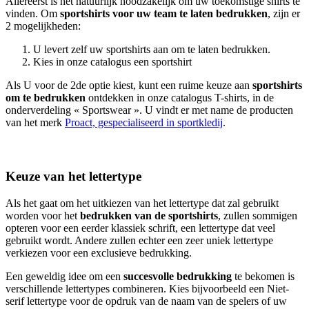
Allereerst is het natuurlijk noodzakelijk om uw toekomstige shirts te
vinden. Om
sportshirts voor uw team te laten bedrukken
, zijn er
2 mogelijkheden:
U levert zelf uw sportshirts aan om te laten bedrukken.
Kies in onze catalogus een sportshirt
Als U voor de 2de optie kiest, kunt een ruime keuze aan
sportshirts
om te bedrukken
ontdekken in onze catalogus T-shirts, in de
onderverdeling « Sportswear ». U vindt er met name de producten
van het merk
Proact, gespecialiseerd in sportkledij
.
Alle sportshirts te bedrukken
Keuze van het lettertype
Als het gaat om het uitkiezen van het lettertype dat zal gebruikt
worden voor het
bedrukken van de sportshirts
, zullen sommigen
opteren voor een eerder klassiek schrift, een lettertype dat veel
gebruikt wordt. Andere zullen echter een zeer uniek lettertype
verkiezen voor een exclusieve bedrukking.
Een geweldig idee om een
succesvolle bedrukking
te bekomen is
verschillende lettertypes combineren. Kies bijvoorbeeld een Niet-
serif lettertype voor de opdruk van de naam van de spelers of uw