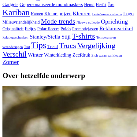
Jas
Gadgets
Gepersonaliseerde mondmaskers
Hemd
Herfst
Kariban
Kleuren
Kleine prijzen
Logo
Katoen
Lente/zomer collectie
Mode trends
Oprichting
Milieuvriendelijkheid
Nieuwe collectie
Reklameartikel
Petjes
Originaliteit
Polar fleeces
Polo's
Promotiejassen
T-shirts
Stanley/Stella
Stijl
Relatiegeschenken
Temperaturen
Tips
Trucs
Vergelijking
Trend
veranderingen
Tint
Verschil
Winter
Winterkleding
Zeefdruk
Zich warm aankleden
Zomer
Over hetzelfde onderwerp