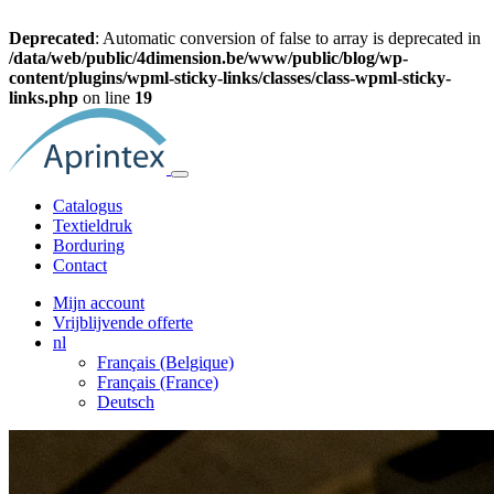
Deprecated
: Automatic conversion of false to array is deprecated in
/data/web/public/4dimension.be/www/public/blog/wp-
content/plugins/wpml-sticky-links/classes/class-wpml-sticky-
links.php
on line
19
Catalogus
Textieldruk
Borduring
Contact
Mijn account
Vrijblijvende offerte
nl
Français (Belgique)
Français (France)
Deutsch