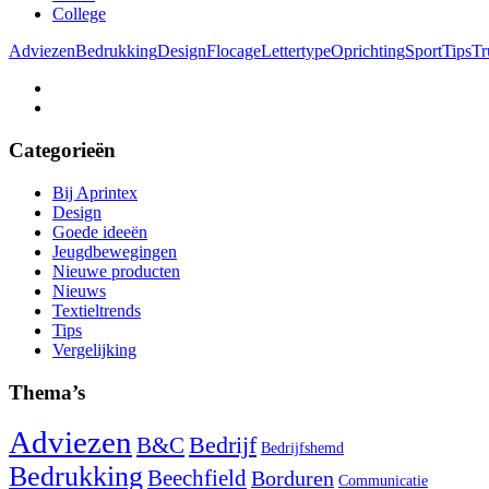
College
Adviezen
Bedrukking
Design
Flocage
Lettertype
Oprichting
Sport
Tips
Tr
Categorieën
Bij Aprintex
Design
Goede ideeën
Jeugdbewegingen
Nieuwe producten
Nieuws
Textieltrends
Tips
Vergelijking
Thema’s
Adviezen
Bedrijf
B&C
Bedrijfshemd
Bedrukking
Beechfield
Borduren
Communicatie