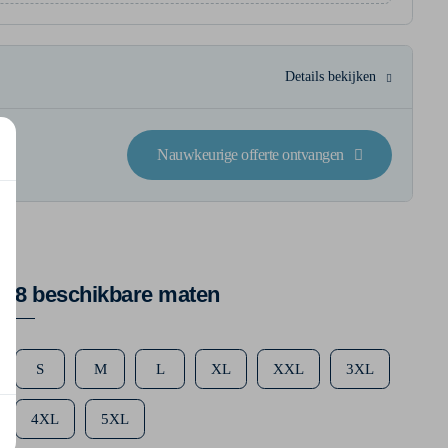
Details bekijken
Nauwkeurige offerte ontvangen
8 beschikbare maten
S
M
L
XL
XXL
3XL
4XL
5XL