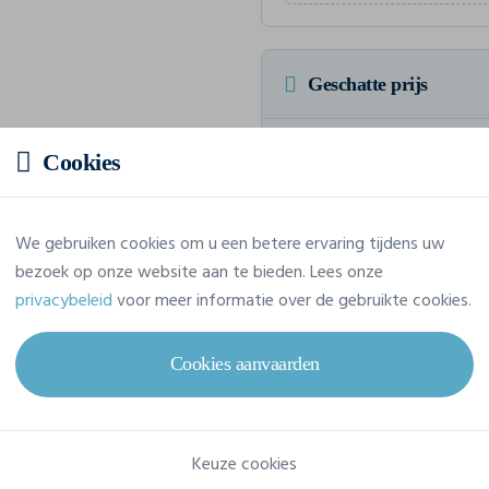
Geschatte prijs
Prijs op aanvraag
Cookies
Vraag jouw offerte op maat aan
We gebruiken cookies om u een betere ervaring tijdens uw
bezoek op onze website aan te bieden. Lees onze
privacybeleid
voor meer informatie over de gebruikte cookies.
Eigenschappen
Cookies aanvaarden
Merk
Build Your Brand
Referentie
BY436
Keuze cookies