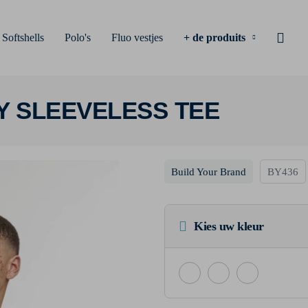
Softshells
Polo's
Fluo vestjes
+ de produits
Y SLEEVELESS TEE
Build Your Brand
BY436
Kies uw kleur